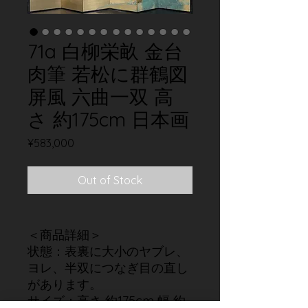
71a 白柳栄畝 金台
肉筆 若松に群鶴図
屏風 六曲一双 高
さ 約175cm 日本画
Price
¥583,000
Out of Stock
＜商品詳細＞
状態：表裏に大小のヤブレ、
ヨレ、半双につなぎ目の直し
があります。
サイズ：高さ 約175cm 幅 約