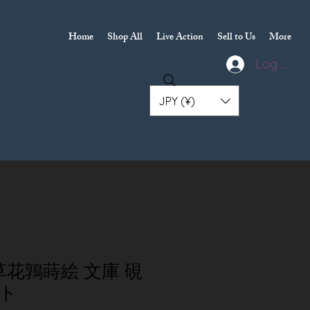
Home
Shop All
Live Action
Sell to Us
More
Log In
JPY (¥)
草花鶉蒔絵 文庫 硯
ト