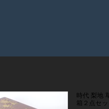
時代 梨地 
箱２点セッ