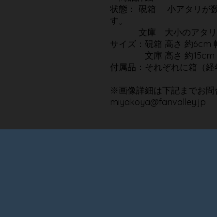
状態： 硯箱 小アタリが
す。
文庫 大小のアタリや
サイズ：硯箱 高さ 約6cm 幅
文庫 高さ 約15cm 幅 約
付属品：それぞれに箱（経
※画像詳細は下記までお問
miyakoya@fanvalley.jp