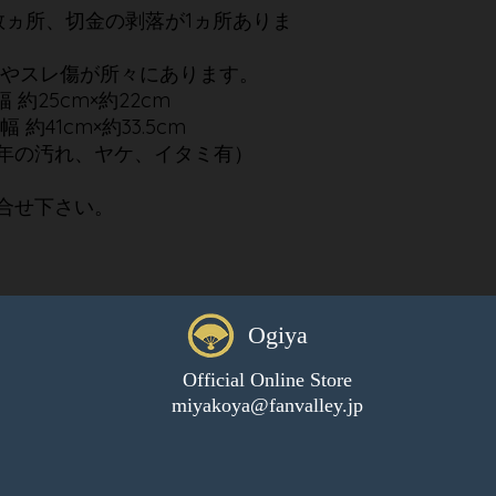
数ヵ所、切金の剥落が1ヵ所ありま
スレ傷が所々にあります。
 約25cm×約22cm
41cm×約33.5cm
年の汚れ、ヤケ、イタミ有）
合せ下さい。
Ogiya
Official Online Store
miyakoya@fanvalley.jp