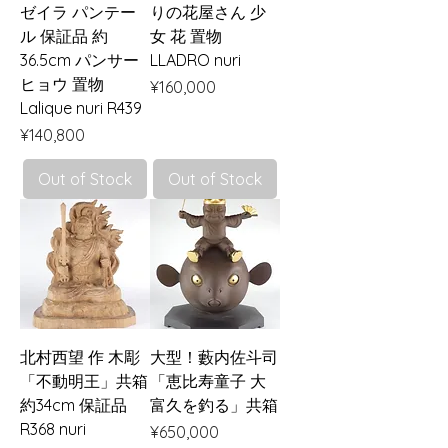
ゼイラ パンテー
りの花屋さん 少
ル 保証品 約
女 花 置物
36.5cm パンサー
LLADRO nuri
ヒョウ 置物
Price
¥160,000
Lalique nuri R439
Price
¥140,800
Out of Stock
Out of Stock
北村西望 作 木彫
大型！藪内佐斗司
「不動明王」共箱
「恵比寿童子 大
約34cm 保証品
富久を釣る」共箱
R368 nuri
Price
¥650,000