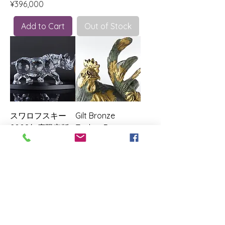
Price
¥396,000
Add to Cart
Out of Stock
スワロフスキー
Gilt Bronze
2008年度限定版
Zodiac Rooster
The Rhinoceros
Ornament by
サイ
Zōroku Hata IV
Inscribed and
Price
¥222,300
Identified by
Zōroku
Price
¥126,500
Out of Stock
Out of Stock