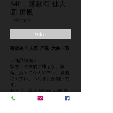
64h 落款有 仙人
図 屏風
價
JP¥52,000
格
無庫存
落款有 仙人図 屏風 六曲一双
＜商品詳細＞
状態：全体的に薄ヤケ、剥
落、所々にシミやヨレ、裏側
にヤブレ、つなぎ目が弱いで
す。
サイズ：高さ 約170cm 幅 約
67cm 厚み 約23cm（一双）
付属品：無し