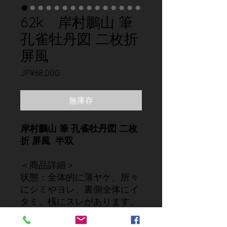
62k 岸村鵬山 筆
孔雀牡丹図 二枚折
屏風
價
JP¥68,000
格
無庫存
岸村鵬山 筆 孔雀牡丹図 二枚
折 屏風 半双
＜商品詳細＞
状態：全体的に薄ヤケ、所々
にシミやヨレ、裏側全体にイ
タミ、桟にスレがあります。
サイズ：高さ 約173cm 幅 約
90.5cm 厚み 約4cm（半双）