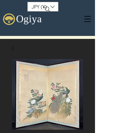
JPY (¥)
Ogiya