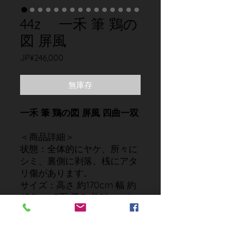
44z 一禾 筆 鶏の
図 屏風
價
JP¥246,000
格
無庫存
一禾 筆 鶏の図 屏風 四曲一双
＜商品詳細＞
状態：全体的にヤケ、所々に
シミ、裏側に剥落、桟にアタ
リ傷があります。
サイズ：高さ 約170cm 幅 約
63.5cm×8面 厚み 約14cm（一
双）
付属品：無し