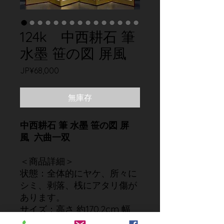
124k 中西耕石 筆
水墨 笹の図 屏風
價
JP¥68,000
格
無庫存
中西耕石 筆 水墨 笹の図 屏
風 六曲一双
＜商品詳細＞
状態：全体的にヤケ、所々に
シミ、剥落、桟にアタリ傷が
あります。
サイズ：高さ 約170.2cm 幅
約63.5cm×12面 厚み 約