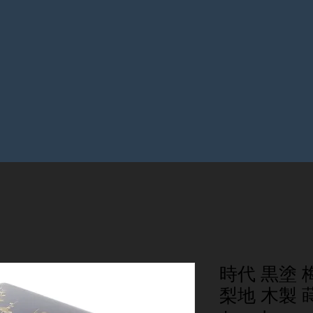
時代 黒塗 
梨地 木製 