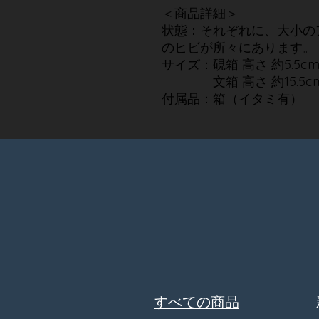
＜商品詳細＞
状態：それぞれに、大小の
のヒビが所々にあります。
サイズ：硯箱 高さ 約5.5cm 
文箱 高さ 約15.5cm 幅
付属品：箱（イタミ有）
​すべての商品