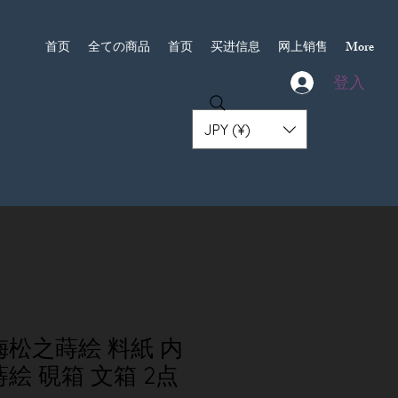
首页
全ての商品
首页
买进信息
网上销售
More
登入
JPY (¥)
梅松之蒔絵 料紙 内
蒔絵 硯箱 文箱 2点