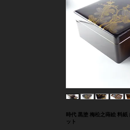
時代 黒塗 梅松之蒔絵 料紙 
ット