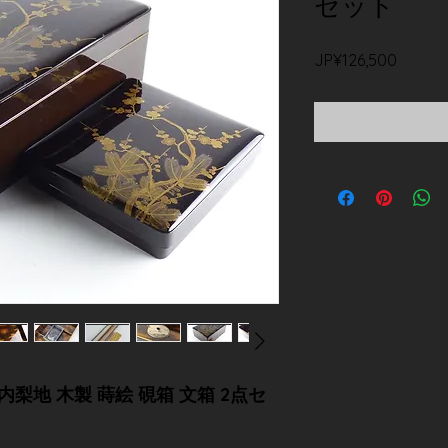
セット
價
JP¥126,500
格
内梨地 木製 蒔絵 硯箱 文箱 2点セ