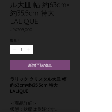
ル大皿 幅 約63cm×
約35.5cm 特大
LALIQUE
價
JP¥209,000
格
數量
*
新增至購物車
ラリック クリスタル大皿 幅
約63cm×約35.5cm 特大
LALIQUE
＜商品詳細＞
状態：状態は良好です。