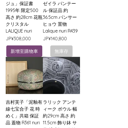
ジュ」保証書
ゼイラ パンテー
1995年 限定500
ル 保証品 約
高さ 約28cm 花瓶
36.5cm パンサー
クリスタル
ヒョウ 置物
LALIQUE nuri
Lalique nuri R439
價格
價格
JP¥308,000
JP¥140,800
新增至購物車
無庫存
吉村芙子「泥釉有
ラリック アンテ
線七宝合子 花 時
ィーク ボウル 幅
めく」共箱 保証
約29cm 高さ 約
品 蓋物 R361 nuri
11.5cm 飾り鉢 サ