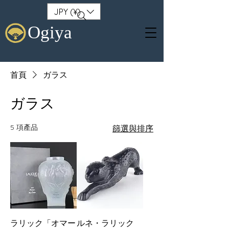
JPY (¥)
Ogiya
首頁
ガラス
ガラス
5 項產品
篩選與排序
ラリック「オマー
ルネ・ラリック