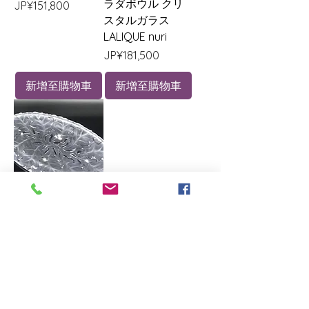
ラダボウル クリ
價格
JP¥151,800
スタルガラス
LALIQUE nuri
價格
JP¥181,500
新增至購物車
新增至購物車
ラリック クリス
タル大皿 幅 約
63cm×約35.5cm
特大 LALIQUE
價格
JP¥209,000
新增至購物車