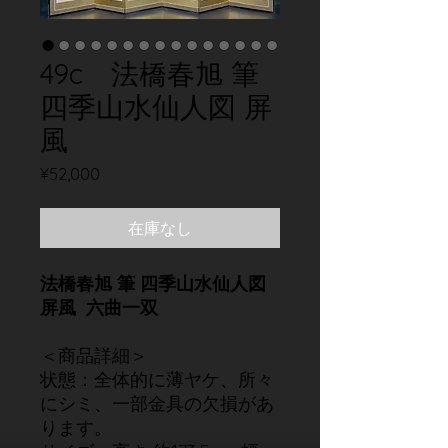
49c 法橋春旭 筆
四季山水仙人図 屏
風
価
¥52,000
格
在庫なし
法橋春旭 筆 四季山水仙人図
屏風 六曲一双
＜商品詳細＞
状態：全体的に薄ヤケ、所々
にシミ、一部金具の欠損があ
ります。