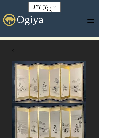
JPY (¥)
Ogiya