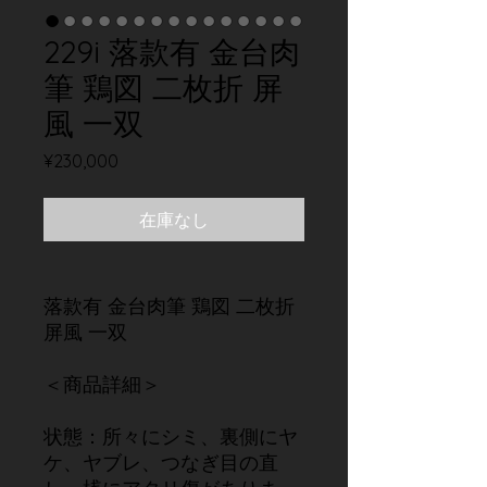
229i 落款有 金台肉
筆 鶏図 二枚折 屏
風 一双
価
¥230,000
格
在庫なし
落款有 金台肉筆 鶏図 二枚折
屏風 一双
＜商品詳細＞
状態：所々にシミ、裏側にヤ
ケ、ヤブレ、つなぎ目の直