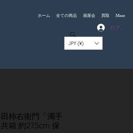
ホーム
全ての商品
扇屋会
買取
More
ログイン
JPY (¥)
井田柿右衛門「濁手
箱 約27.5cm 保