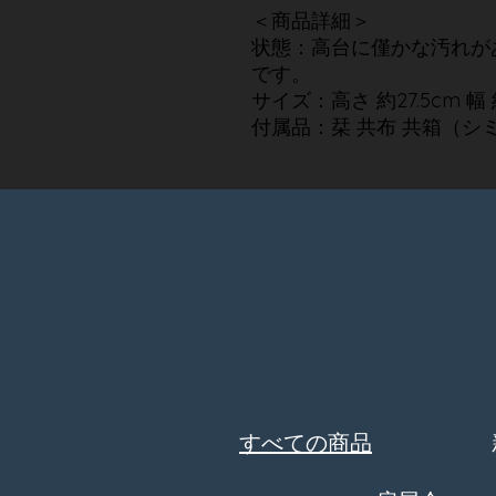
＜商品詳細＞
状態：高台に僅かな汚れが
です。
サイズ：高さ 約27.5cm 幅 
付属品：栞 共布 共箱（シ
​すべての商品