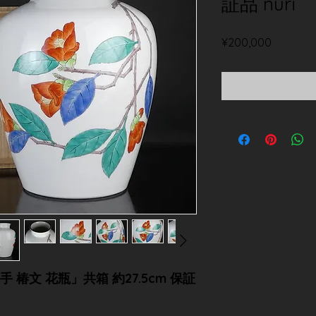
証品 nuri
価
¥200,000
格
椿文 花瓶」共箱 約27.5cm 保証