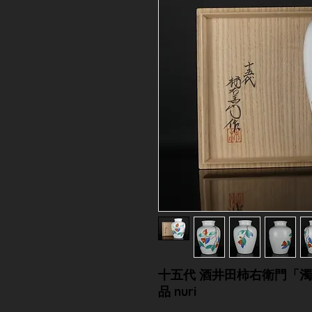
十五代 酒井田柿右衛門「濁手 
品 nuri