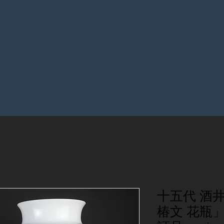
十五代 酒
椿文 花瓶」共