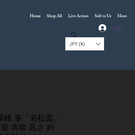
Home
Shop All
Live Action
Sell to Us
More
Log In
JPY (¥)
山翠嶂 筆「若松図」
双 共箱 高さ 約