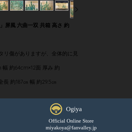
」屏風 六曲一双 共箱 高さ 約
タリ傷がありますが、全体的に見
幅 約64cm×12面 厚み 約
 約187㎝ 幅 約29.5㎝
Ogiya
Official Online Store
miyakoya@fanvalley.jp