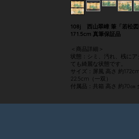
108j 西山翠嶂 筆「若松図
171.5cm 真筆保証品
＜商品詳細＞
状態：シミ、汚れ、桟にア
ても綺麗な状態です。
サイズ：屏風 高さ 約172cm 
22.5cm（一双）
付属品：共箱 高さ 約70㎝ 全長