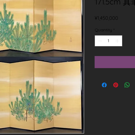
171.5cm
Price
¥1,450,000
Quantity
*