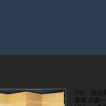
108j 西
屏風 六曲一