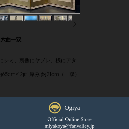
風 六曲一双
にシミ、裏側にヤブレ、桟にアタ
約65cm×12面 厚み 約21cm（一双）
Ogiya
Official Online Store
miyakoya@fanvalley.jp