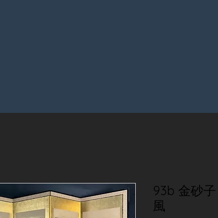
93b 金砂子
風