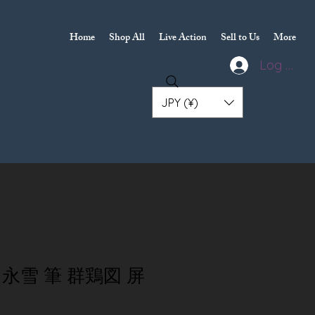
Home
Shop All
Live Action
Sell to Us
More
Log In
JPY (¥)
 永雪 筆 群鶏図 屏