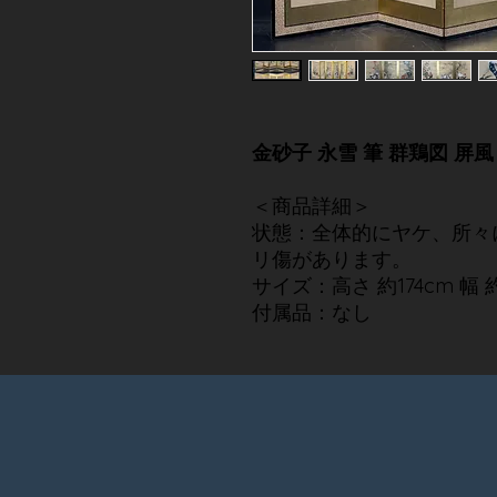
金砂子 永雪 筆 群鶏図 屏
＜商品詳細＞
状態：全体的にヤケ、所々
リ傷があります。
サイズ：高さ 約174cm 幅 
付属品：なし