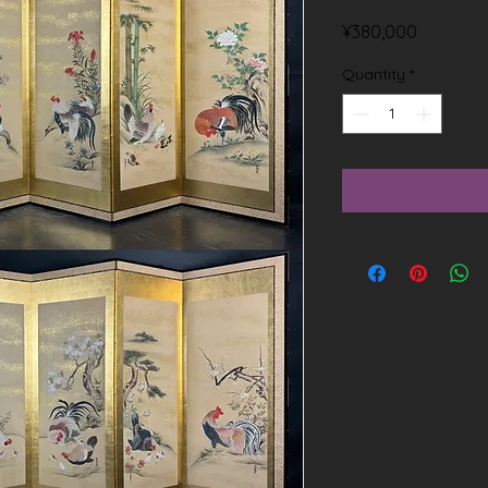
Price
¥380,000
Quantity
*